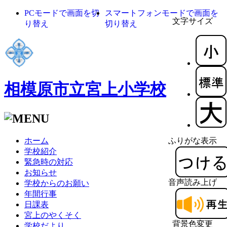
PCモードで画面を切
スマートフォンモードで画面を
文字サイズ
り替え
切り替え
相模原市立宮上小学校
ホーム
ふりがな表示
学校紹介
緊急時の対応
お知らせ
音声読み上げ
学校からのお願い
年間行事
日課表
宮上のやくそく
背景色変更
学校だより