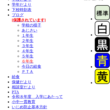
学年だより
下校時刻表
ブログ
[保護されています]
学校の様子
あじさい
１年生
２年生
３年生
４年生
５年生
６年生
今日の給食
ＰＴＡ
給食
保健だより
相談室だより
PTA
令和８年度 入学にあたって
小中一貫教育
いじめ防止基本方針