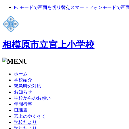
PCモードで画面を切り替え
スマートフォンモードで画
相模原市立宮上小学校
ホーム
学校紹介
緊急時の対応
お知らせ
学校からのお願い
年間行事
日課表
宮上のやくそく
学校だより
学年だより