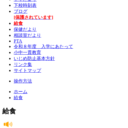
下校時刻表
ブログ
[保護されています]
給食
保健だより
相談室だより
PTA
令和８年度 入学にあたって
小中一貫教育
いじめ防止基本方針
リンク集
サイトマップ
操作方法
ホーム
給食
給食