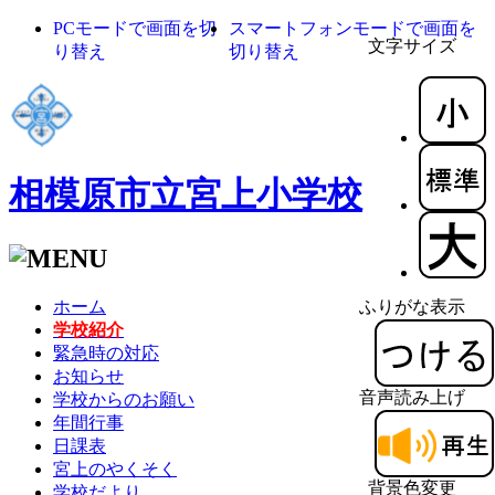
PCモードで画面を切
スマートフォンモードで画面を
文字サイズ
り替え
切り替え
相模原市立宮上小学校
ホーム
ふりがな表示
学校紹介
緊急時の対応
お知らせ
音声読み上げ
学校からのお願い
年間行事
日課表
宮上のやくそく
背景色変更
学校だより