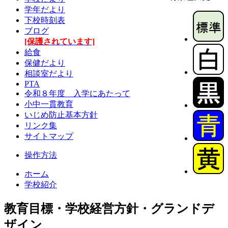
学年だより
下校時刻表
ブログ
[保護されています]
給食
保健だより
相談室だより
PTA
令和８年度 入学にあたって
小中一貫教育
いじめ防止基本方針
リンク集
サイトマップ
操作方法
ホーム
学校紹介
教育目標・学校経営方針・グランドデ
ザイン